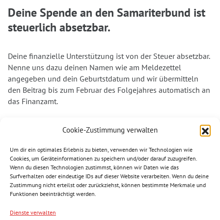
Deine Spende an den Samariterbund ist
steuerlich absetzbar.
Deine finanzielle Unterstützung ist von der Steuer absetzbar.
Nenne uns dazu deinen Namen wie am Meldezettel
angegeben und dein Geburtstdatum und wir übermitteln
den Beitrag bis zum Februar des Folgejahres automatisch an
das Finanzamt.
Dank deiner Unterstützung können wir auch weiterhin in
Cookie-Zustimmung verwalten
vielen Bereichen aktiv werden und denjenigen helfen, die
unsere Unterstützung am dringendsten benötigen. Vielen
Um dir ein optimales Erlebnis zu bieten, verwenden wir Technologien wie
Dank für deine Spende. Helfen wir gemeinsam.
Cookies, um Geräteinformationen zu speichern und/oder darauf zuzugreifen.
Wenn du diesen Technologien zustimmst, können wir Daten wie das
Surfverhalten oder eindeutige IDs auf dieser Website verarbeiten. Wenn du deine
Zustimmung nicht erteilst oder zurückziehst, können bestimmte Merkmale und
Funktionen beeinträchtigt werden.
Folgen Sie uns
Dienste verwalten