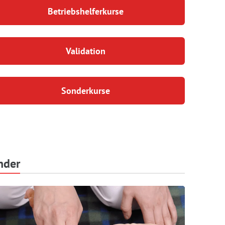
Betriebshelferkurse
Validation
Sonderkurse
nder