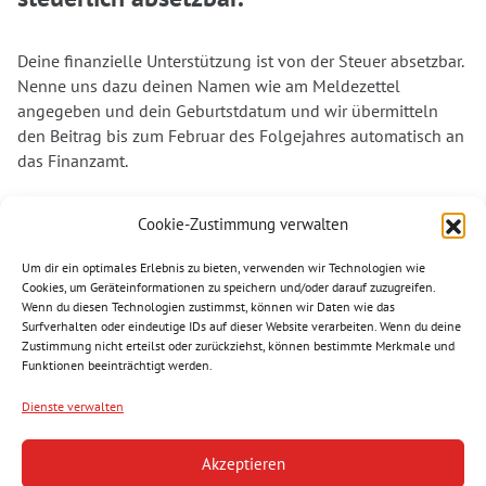
Deine finanzielle Unterstützung ist von der Steuer absetzbar.
Nenne uns dazu deinen Namen wie am Meldezettel
angegeben und dein Geburtstdatum und wir übermitteln
den Beitrag bis zum Februar des Folgejahres automatisch an
das Finanzamt.
Dank deiner Unterstützung können wir auch weiterhin in
Cookie-Zustimmung verwalten
vielen Bereichen aktiv werden und denjenigen helfen, die
unsere Unterstützung am dringendsten benötigen. Vielen
Um dir ein optimales Erlebnis zu bieten, verwenden wir Technologien wie
Dank für deine Spende. Helfen wir gemeinsam.
Cookies, um Geräteinformationen zu speichern und/oder darauf zuzugreifen.
Wenn du diesen Technologien zustimmst, können wir Daten wie das
Surfverhalten oder eindeutige IDs auf dieser Website verarbeiten. Wenn du deine
Zustimmung nicht erteilst oder zurückziehst, können bestimmte Merkmale und
Funktionen beeinträchtigt werden.
Folgen Sie uns
Dienste verwalten
Akzeptieren
Reindlstraße 24, 4040 Linz