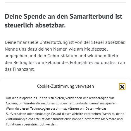
Deine Spende an den Samariterbund ist
steuerlich absetzbar.
Deine finanzielle Unterstützung ist von der Steuer absetzbar.
Nenne uns dazu deinen Namen wie am Meldezettel
angegeben und dein Geburtstdatum und wir übermitteln
den Beitrag bis zum Februar des Folgejahres automatisch an
das Finanzamt.
Dank deiner Unterstützung können wir auch weiterhin in
Cookie-Zustimmung verwalten
vielen Bereichen aktiv werden und denjenigen helfen, die
unsere Unterstützung am dringendsten benötigen. Vielen
Um dir ein optimales Erlebnis zu bieten, verwenden wir Technologien wie
Dank für deine Spende. Helfen wir gemeinsam.
Cookies, um Geräteinformationen zu speichern und/oder darauf zuzugreifen.
Wenn du diesen Technologien zustimmst, können wir Daten wie das
Surfverhalten oder eindeutige IDs auf dieser Website verarbeiten. Wenn du deine
Zustimmung nicht erteilst oder zurückziehst, können bestimmte Merkmale und
Funktionen beeinträchtigt werden.
Folgen Sie uns