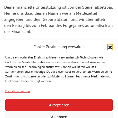
Deine finanzielle Unterstützung ist von der Steuer absetzbar.
Nenne uns dazu deinen Namen wie am Meldezettel
angegeben und dein Geburtstdatum und wir übermitteln
den Beitrag bis zum Februar des Folgejahres automatisch an
das Finanzamt.
Dank deiner Unterstützung können wir auch weiterhin in
Cookie-Zustimmung verwalten
vielen Bereichen aktiv werden und denjenigen helfen, die
unsere Unterstützung am dringendsten benötigen. Vielen
Um dir ein optimales Erlebnis zu bieten, verwenden wir Technologien wie
Dank für deine Spende. Helfen wir gemeinsam.
Cookies, um Geräteinformationen zu speichern und/oder darauf zuzugreifen.
Wenn du diesen Technologien zustimmst, können wir Daten wie das
Surfverhalten oder eindeutige IDs auf dieser Website verarbeiten. Wenn du deine
Zustimmung nicht erteilst oder zurückziehst, können bestimmte Merkmale und
Funktionen beeinträchtigt werden.
Folgen Sie uns
Dienste verwalten
Akzeptieren
Reindlstraße 24, 4040 Linz
Tel.:
+43 732 736466
Ablehnen