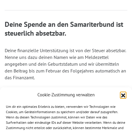
Deine Spende an den Samariterbund ist
steuerlich absetzbar.
Deine finanzielle Unterstützung ist von der Steuer absetzbar.
Nenne uns dazu deinen Namen wie am Meldezettel
angegeben und dein Geburtstdatum und wir übermitteln
den Beitrag bis zum Februar des Folgejahres automatisch an
das Finanzamt.
Dank deiner Unterstützung können wir auch weiterhin in
Cookie-Zustimmung verwalten
vielen Bereichen aktiv werden und denjenigen helfen, die
unsere Unterstützung am dringendsten benötigen. Vielen
Um dir ein optimales Erlebnis zu bieten, verwenden wir Technologien wie
Dank für deine Spende. Helfen wir gemeinsam.
Cookies, um Geräteinformationen zu speichern und/oder darauf zuzugreifen.
Wenn du diesen Technologien zustimmst, können wir Daten wie das
Surfverhalten oder eindeutige IDs auf dieser Website verarbeiten. Wenn du deine
Zustimmung nicht erteilst oder zurückziehst, können bestimmte Merkmale und