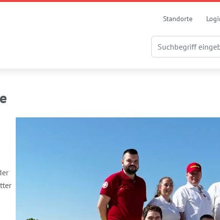
Standorte
Logi
ee
der
tter