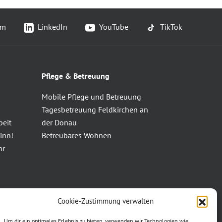
am
LinkedIn
YouTube
TikTok
Pflege & Betreuung
Mobile Pflege und Betreuung
Tagesbetreuung Feldkirchen an
beit
der Donau
inn!
Betreubares Wohnen
hr
Cookie-Zustimmung verwalten
Um dir ein optimales Erlebnis zu bieten, verwenden wir Technologien wie