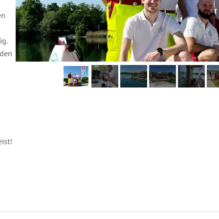
en
ig.
nden
d
ist!