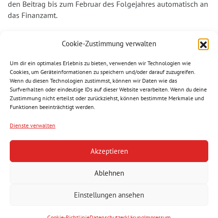
den Beitrag bis zum Februar des Folgejahres automatisch an
das Finanzamt.
Dank deiner Unterstützung können wir auch weiterhin in
Cookie-Zustimmung verwalten
vielen Bereichen aktiv werden und denjenigen helfen, die
unsere Unterstützung am dringendsten benötigen. Vielen
Um dir ein optimales Erlebnis zu bieten, verwenden wir Technologien wie
Dank für deine Spende. Helfen wir gemeinsam.
Cookies, um Geräteinformationen zu speichern und/oder darauf zuzugreifen.
Wenn du diesen Technologien zustimmst, können wir Daten wie das
Surfverhalten oder eindeutige IDs auf dieser Website verarbeiten. Wenn du deine
Zustimmung nicht erteilst oder zurückziehst, können bestimmte Merkmale und
Funktionen beeinträchtigt werden.
Folgen Sie uns
Dienste verwalten
Akzeptieren
Reindlstraße 24, 4040 Linz
Tel.:
+43 732 736466
Ablehnen
office@asb.or.at
Einstellungen ansehen
Standorte
Presse
Mitglied werden
Impressum
Datenschutz
Cookie-Richtlinie
Datenschutzerklärung
Impressum